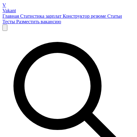
V
Vakant
Главная
Статистика зарплат
Конструктор резюме
Статьи
Тесты
Разместить вакансию