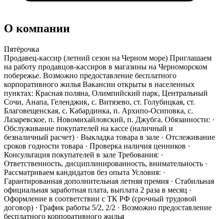
О компании
Пятёрочка
Продавец-кассир (летний сезон на Черном море) Приглашаем
на работу продавцов-кассиров в магазины на Черноморском
побережье. Возможно предоставление бесплатного
корпоративного жилья Вакансии открыты в населенных
пунктах: Красная поляна, Олимпийский парк, Центральный
Сочи, Анапа, Геленджик, с. Витязево, ст. Голубицкая, ст.
Благовещенская, с. Кабардинка, п. Архипо-Осиповка, с.
Лазаревское, п. Новомихайловский, п. Джубга. Обязанности: ·
Обслуживание покупателей на кассе (наличный и
безналичный расчет) · Выкладка товара в зале · Отслеживание
сроков годности товара · Проверка наличия ценников ·
Консультация покупателей в зале Требования: ·
Ответственность, дисциплинированность, внимательность ·
Рассматриваем кандидатов без опыта Условия: ·
Гарантированная дополнительная летняя премия · Стабильная
официальная заработная плата, выплата 2 раза в месяц ·
Оформление в соответствии с ТК РФ (срочный трудовой
договор) · График работы 5/2, 2/2 · Возможно предоставление
бесплатного корпоративного жилья