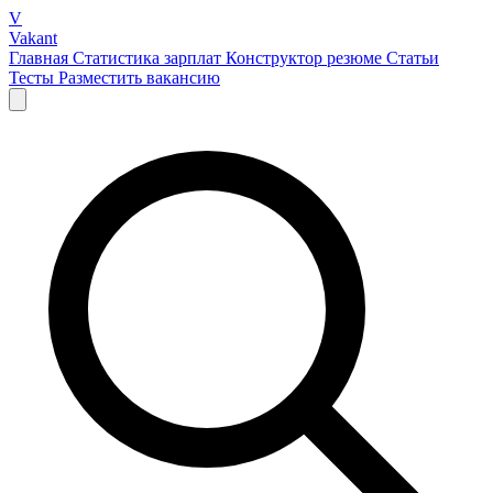
V
Vakant
Главная
Статистика зарплат
Конструктор резюме
Статьи
Тесты
Разместить вакансию