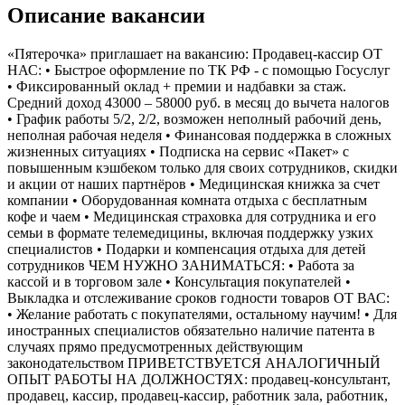
Описание вакансии
«Пятерочка» приглашает на вакансию: Продавец-кассир ОТ
НАС: • Быстрое оформление по ТК РФ - с помощью Госуслуг
• Фиксированный оклад + премии и надбавки за стаж.
Средний доход 43000 – 58000 руб. в месяц до вычета налогов
• График работы 5/2, 2/2, возможен неполный рабочий день,
неполная рабочая неделя • Финансовая поддержка в сложных
жизненных ситуациях • Подписка на сервис «Пакет» с
повышенным кэшбеком только для своих сотрудников, скидки
и акции от наших партнёров • Медицинская книжка за счет
компании • Оборудованная комната отдыха с бесплатным
кофе и чаем • Медицинская страховка для сотрудника и его
семьи в формате телемедицины, включая поддержку узких
специалистов • Подарки и компенсация отдыха для детей
сотрудников ЧЕМ НУЖНО ЗАНИМАТЬСЯ: • Работа за
кассой и в торговом зале • Консультация покупателей •
Выкладка и отслеживание сроков годности товаров ОТ ВАС:
• Желание работать с покупателями, остальному научим! • Для
иностранных специалистов обязательно наличие патента в
случаях прямо предусмотренных действующим
законодательством ПРИВЕТСТВУЕТСЯ АНАЛОГИЧНЫЙ
ОПЫТ РАБОТЫ НА ДОЛЖНОСТЯХ: продавец-консультант,
продавец, кассир, продавец-кассир, работник зала, работник,