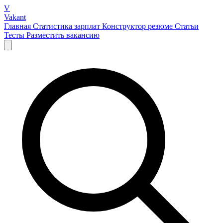
V
Vakant
Главная
Статистика зарплат
Конструктор резюме
Статьи
Тесты
Разместить вакансию