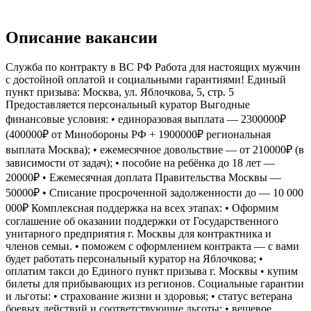
Описание вакансии
Служба по контракту в ВС РФ Работа для настоящих мужчин
с достойной оплатой и социальными гарантиями! Единый
пункт призыва: Москва, ул. Яблочкова, 5, стр. 5
Предоставляется персональный куратор Выгодные
финансовые условия: • единоразовая выплата — 2300000₽
(400000₽ от Минобороны РФ + 1900000₽ региональная
выплата Москва); • ежемесячное довольствие — от 210000₽ (в
зависимости от задач); • пособие на ребёнка до 18 лет —
20000₽ • Ежемесячная доплата Правительства Москвы —
50000₽ • Списание просроченной задолженности до — 10 000
000₽ Комплексная поддержка на всех этапах: • Оформим
соглашение об оказании поддержки от Государственного
унитарного предприятия г. Москвы для контрактника и
членов семьи. • поможем с оформлением контракта — с вами
будет работать персональный куратор на Яблочкова; •
оплатим такси до Единого пункт призыва г. Москвы • купим
билеты для прибывающих из регионов. Социальные гарантии
и льготы: • страхование жизни и здоровья; • статус ветерана
боевых действий и соответствующие льготы; • вещевое