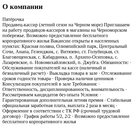
О компании
Пятёрочка
Продавец-кассир (летний сезон на Черном море) Приглашаем
на работу продавцов-кассиров в магазины на Черноморском
побережье. Возможно предоставление бесплатного
корпоративного жилья Вакансии открыты в населенных
пунктах: Красная поляна, Олимпийский парк, Центральный
Сочи, Анапа, Геленджик, с. Витязево, ст. Голубицкая, ст.
Благовещенская, с. Кабардинка, п. Архипо-Осиповка, с.
Лазаревское, п. Новомихайловский, п. Джубга. Обязанности: ·
Обслуживание покупателей на кассе (наличный и
безналичный расчет) · Выкладка товара в зале · Отслеживание
сроков годности товара · Проверка наличия ценников ·
Консультация покупателей в зале Требования: ·
Ответственность, дисциплинированность, внимательность ·
Рассматриваем кандидатов без опыта Условия: ·
Гарантированная дополнительная летняя премия · Стабильная
официальная заработная плата, выплата 2 раза в месяц ·
Оформление в соответствии с ТК РФ (срочный трудовой
договор) · График работы 5/2, 2/2 · Возможно предоставление
бесплатного корпоративного жилья