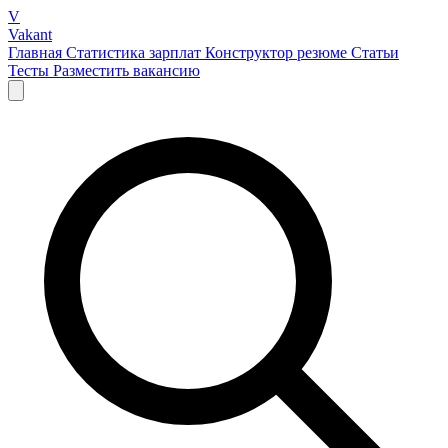
V
Vakant
Главная
Статистика зарплат
Конструктор резюме
Статьи
Тесты
Разместить вакансию