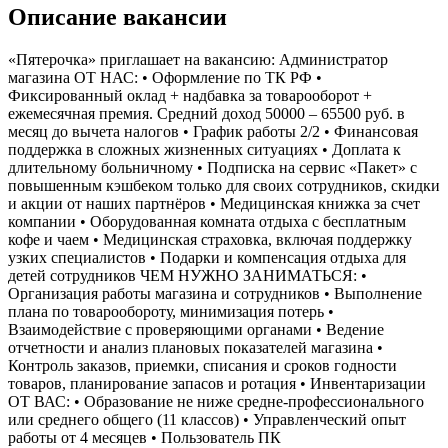
Описание вакансии
«Пятерочка» приглашает на вакансию: Администратор
магазина ОТ НАС: • Оформление по ТК РФ •
Фиксированный оклад + надбавка за товарооборот +
ежемесячная премия. Средний доход 50000 – 65500 руб. в
месяц до вычета налогов • График работы 2/2 • Финансовая
поддержка в сложных жизненных ситуациях • Доплата к
длительному больничному • Подписка на сервис «Пакет» с
повышенным кэшбеком только для своих сотрудников, скидки
и акции от наших партнёров • Медицинская книжка за счет
компании • Оборудованная комната отдыха с бесплатным
кофе и чаем • Медицинская страховка, включая поддержку
узких специалистов • Подарки и компенсация отдыха для
детей сотрудников ЧЕМ НУЖНО ЗАНИМАТЬСЯ: •
Организация работы магазина и сотрудников • Выполнение
плана по товарообороту, минимизация потерь •
Взаимодействие с проверяющими органами • Ведение
отчетности и анализ плановых показателей магазина •
Контроль заказов, приемки, списания и сроков годности
товаров, планирование запасов и ротация • Инвентаризации
ОТ ВАС: • Образование не ниже средне-профессионального
или среднего общего (11 классов) • Управленческий опыт
работы от 4 месяцев • Пользователь ПК