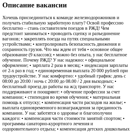
Описание вакансии
Хочешь присоединиться к команде железнодорожников и
получать стабильную заработную плату? Освой профессию
бесплатно – стань составителем поездов в РЖД! Чем
предстоит заниматься • проводить сцепку и разъединение
вагонов; • закреплять поезда на путях специальными
устройствами; • контролировать безопасность движения и
сохранность грузов. Что мы ждем от тебя • основное общее
образование (9 классов); • можно без опыта, у нас бесплатное
обучение. Почему РЖД? У нас надежно: • официальное
оформление; • зарплата 2 раза в месяц; • индексация зарплаты
от 2-х раз в год; • единовременная выплата 20 000 рублей при
трудоустройстве. У нас комфортно: • удобный график: день с
08:00 до 20:00 / ночь с 20:00 до 08.00 / 2 дня выходных; •
бесплатный проезд до работы на ж/д транспорте. У нас
поддерживают и поощряют: • обучение профессии за счет
компании; • стипендия во время обучения; • материальная
помощь к отпуску; • компенсация части расходов на жилье; •
выплата единовременного вознаграждения за преданность
компании. У нас заботятся о здоровье и благополучии
каждого: • компенсация части стоимости занятий спортом; •
программы санаторно-курортного лечения и
оздоровительного отдыха; • компенсация детских дошкольных