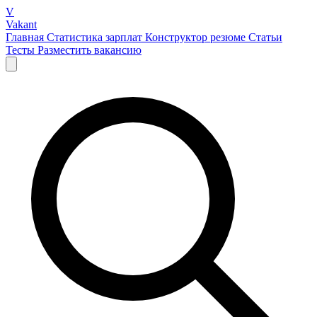
V
Vakant
Главная
Статистика зарплат
Конструктор резюме
Статьи
Тесты
Разместить вакансию