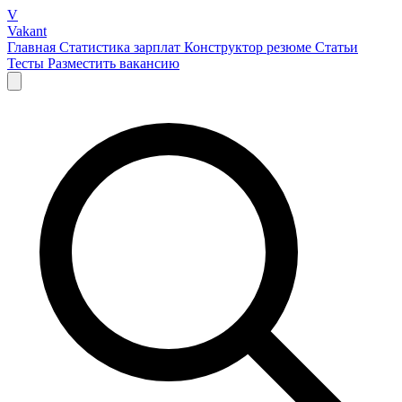
V
Vakant
Главная
Статистика зарплат
Конструктор резюме
Статьи
Тесты
Разместить вакансию