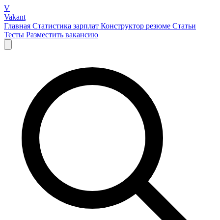
V
Vakant
Главная
Статистика зарплат
Конструктор резюме
Статьи
Тесты
Разместить вакансию