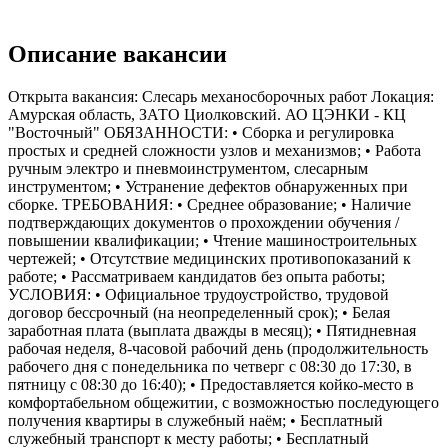
Описание вакансии
Открыта вакансия: Слесарь механосборочных работ Локация:
Амурская область, ЗАТО Циолковский. АО ЦЭНКИ - КЦ
"Восточный" ОБЯЗАННОСТИ: • Сборка и регулировка
простых и средней сложности узлов и механизмов; • Работа
ручным электро и пневмоинструментом, слесарным
инструментом; • Устранение дефектов обнаруженных при
сборке. ТРЕБОВАНИЯ: • Среднее образование; • Наличие
подтверждающих документов о прохождении обучения /
повышении квалификации; • Чтение машиностроительных
чертежей; • Отсутствие медицинских противопоказаний к
работе; • Рассматриваем кандидатов без опыта работы;
УСЛОВИЯ: • Официальное трудоустройство, трудовой
договор бессрочный (на неопределенный срок); • Белая
заработная плата (выплата дважды в месяц); • Пятидневная
рабочая неделя, 8-часовой рабочий день (продолжительность
рабочего дня с понедельника по четверг с 08:30 до 17:30, в
пятницу с 08:30 до 16:40); • Предоставляется койко-место в
комфортабельном общежитии, с возможностью последующего
получения квартиры в служебный наём; • Бесплатный
служебный транспорт к месту работы; • Бесплатный