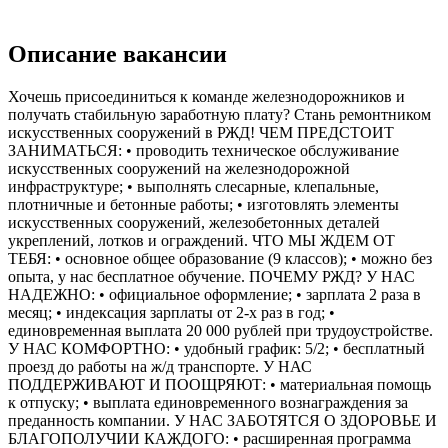
Описание вакансии
Хочешь присоединиться к команде железнодорожников и
получать стабильную заработную плату? Стань ремонтником
искусственных сооружений в РЖД! ЧЕМ ПРЕДСТОИТ
ЗАНИМАТЬСЯ: • проводить техническое обслуживание
искусственных сооружений на железнодорожной
инфраструктуре; • выполнять слесарные, клепальные,
плотничные и бетонные работы; • изготовлять элементы
искусственных сооружений, железобетонных деталей
укреплений, лотков и ограждений. ЧТО МЫ ЖДЕМ ОТ
ТЕБЯ: • основное общее образование (9 классов); • можно без
опыта, у нас бесплатное обучение. ПОЧЕМУ РЖД? У НАС
НАДЕЖНО: • официальное оформление; • зарплата 2 раза в
месяц; • индексация зарплаты от 2-х раз в год; •
единовременная выплата 20 000 рублей при трудоустройстве.
У НАС КОМФОРТНО: • удобный график: 5/2; • бесплатный
проезд до работы на ж/д транспорте. У НАС
ПОДДЕРЖИВАЮТ И ПООЩРЯЮТ: • материальная помощь
к отпуску; • выплата единовременного вознаграждения за
преданность компании. У НАС ЗАБОТЯТСЯ О ЗДОРОВЬЕ И
БЛАГОПОЛУЧИИ КАЖДОГО: • расширенная программа