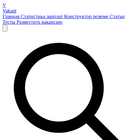
V
Vakant
Главная
Статистика зарплат
Конструктор резюме
Статьи
Тесты
Разместить вакансию