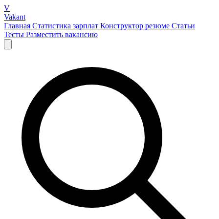
V
Vakant
Главная
Статистика зарплат
Конструктор резюме
Статьи
Тесты
Разместить вакансию