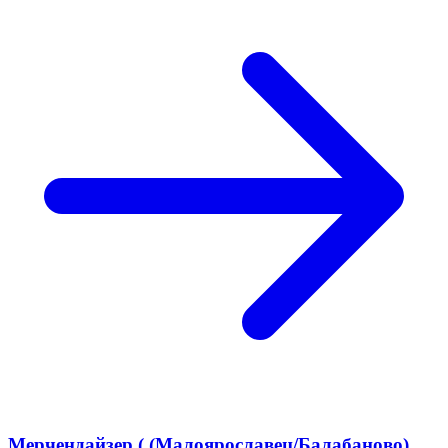
Мерчендайзер ( (Малоярославец/Балабаново)