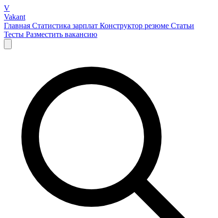
V
Vakant
Главная
Статистика зарплат
Конструктор резюме
Статьи
Тесты
Разместить вакансию