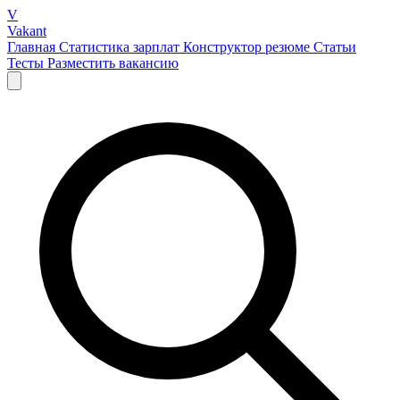
V
Vakant
Главная
Статистика зарплат
Конструктор резюме
Статьи
Тесты
Разместить вакансию