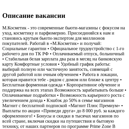
Описание вакансии
М.Косметик - это современные бьюти-магазины с фокусом на
уход, косметику и парфюмерию. Присоединяйся к нам и
становись крутым бьюти-экспертом для миллионов
покупателей. Работай в «М.Косметик» и получай:
Социальные гарантии • Официальное трудоустройство с 1-го
рабочего дня по ТК РФ • Оплачиваемый отпуск, больничный
• Стабильная белая зарплата два раза в месяц на банковскую
карту Комфортные условия • Удобный график работы:
выбирай полную или частичную занятость, совмещай с
другой работой или очным обучением • Работа в локации,
которая нравится тебе - рядом с домом или ближе к центру •
Бесплатная форменная одежда • Корпоративное обучение и
поддержка на всех этапах Возможность зарабатывать больше •
Оплачиваемые подработки • Возможность карьерного роста с
увеличением дохода • Кэшбэк до 50% в семье магазинов
Магнит с бесплатной подпиской «Магнит Плюс Премиум» •
Выплаты по акции «Приведи друга» до 8 000 руб. за каждого
оформленного! • Бонусы и скидки в тысячах магазинов по
всей стране, включая скидки на путешествия и бытовую
технику, от наших партнеров по программе Prime Zone В