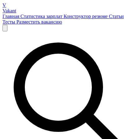
V
Vakant
Главная
Статистика зарплат
Конструктор резюме
Статьи
Тесты
Разместить вакансию