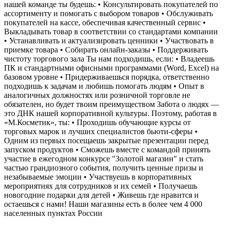
нашей команде ты будешь: • Консультировать покупателей по
ассортименту и помогать с выбором товаров • Обслуживать
покупателей на кассе, обеспечивая качественный сервис •
Выкладывать товар в соответствии со стандартами компании
• Устанавливать и актуализировать ценники • Участвовать в
приемке товара • Собирать онлайн-заказы • Поддерживать
чистоту торгового зала Ты нам подходишь, если: • Владеешь
ПК и стандартными офисными программами (Word, Excel) на
базовом уровне • Придерживаешься порядка, ответственно
подходишь к задачам и любишь помогать людям • Опыт в
аналогичных должностях или розничной торговле не
обязателен, но будет твоим преимуществом Забота о людях —
это ДНК нашей корпоративной культуры. Поэтому, работая в
«М.Косметик», ты: • Проходишь обучающие курсы от
торговых марок и лучших специалистов бьюти-сферы •
Одним из первых посещаешь закрытые презентации перед
запуском продуктов • Сможешь вместе с командой принять
участие в ежегодном конкурсе "Золотой магазин" и стать
частью грандиозного события, получить ценные призы и
незабываемые эмоции • Участвуешь в корпоративных
мероприятиях для сотрудников и их семей • Получаешь
новогодние подарки для детей • Живешь где нравится и
остаешься с нами! Наши магазины есть в более чем 4 000
населенных пунктах России