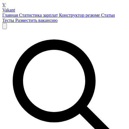
V
Vakant
Главная
Статистика зарплат
Конструктор резюме
Статьи
Тесты
Разместить вакансию