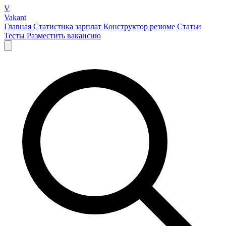
V
Vakant
Главная
Статистика зарплат
Конструктор резюме
Статьи
Тесты
Разместить вакансию