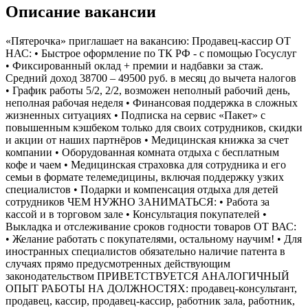
Описание вакансии
«Пятерочка» приглашает на вакансию: Продавец-кассир ОТ
НАС: • Быстрое оформление по ТК РФ - с помощью Госуслуг
• Фиксированный оклад + премии и надбавки за стаж.
Средний доход 38700 – 49500 руб. в месяц до вычета налогов
• График работы 5/2, 2/2, возможен неполный рабочий день,
неполная рабочая неделя • Финансовая поддержка в сложных
жизненных ситуациях • Подписка на сервис «Пакет» с
повышенным кэшбеком только для своих сотрудников, скидки
и акции от наших партнёров • Медицинская книжка за счет
компании • Оборудованная комната отдыха с бесплатным
кофе и чаем • Медицинская страховка для сотрудника и его
семьи в формате телемедицины, включая поддержку узких
специалистов • Подарки и компенсация отдыха для детей
сотрудников ЧЕМ НУЖНО ЗАНИМАТЬСЯ: • Работа за
кассой и в торговом зале • Консультация покупателей •
Выкладка и отслеживание сроков годности товаров ОТ ВАС:
• Желание работать с покупателями, остальному научим! • Для
иностранных специалистов обязательно наличие патента в
случаях прямо предусмотренных действующим
законодательством ПРИВЕТСТВУЕТСЯ АНАЛОГИЧНЫЙ
ОПЫТ РАБОТЫ НА ДОЛЖНОСТЯХ: продавец-консультант,
продавец, кассир, продавец-кассир, работник зала, работник,