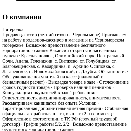
О компании
Пятёрочка
Продавец-кассир (летний сезон на Черном море) Приглашаем
на работу продавцов-кассиров в магазины на Черноморском
побережье. Возможно предоставление бесплатного
корпоративного жилья Вакансии открыты в населенных
пунктах: Красная поляна, Олимпийский парк, Центральный
Сочи, Анапа, Геленджик, с. Витязево, ст. Голубицкая, ст.
Благовещенская, с. Кабардинка, п. Архипо-Осиповка, с.
Лазаревское, п. Новомихайловский, п. Джубга. Обязанности: ·
Обслуживание покупателей на кассе (наличный и
безналичный расчет) · Выкладка товара в зале · Отслеживание
сроков годности товара · Проверка наличия ценников ·
Консультация покупателей в зале Требования: ·
Ответственность, дисциплинированность, внимательность ·
Рассматриваем кандидатов без опыта Условия: ·
Гарантированная дополнительная летняя премия · Стабильная
официальная заработная плата, выплата 2 раза в месяц ·
Оформление в соответствии с ТК РФ (срочный трудовой
договор) · График работы 5/2, 2/2 · Возможно предоставление
бесплатного корпоративного жилья