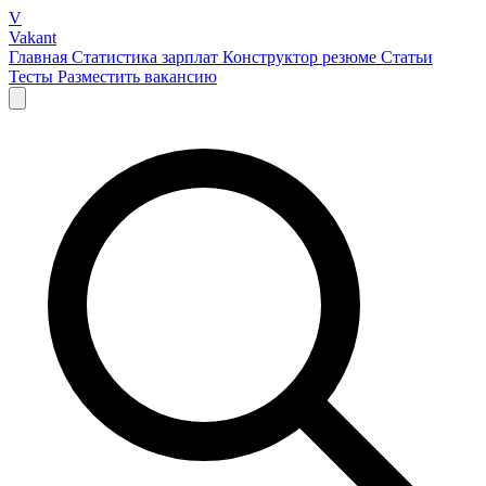
V
Vakant
Главная
Статистика зарплат
Конструктор резюме
Статьи
Тесты
Разместить вакансию