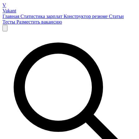
V
Vakant
Главная
Статистика зарплат
Конструктор резюме
Статьи
Тесты
Разместить вакансию