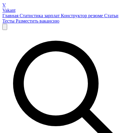
V
Vakant
Главная
Статистика зарплат
Конструктор резюме
Статьи
Тесты
Разместить вакансию