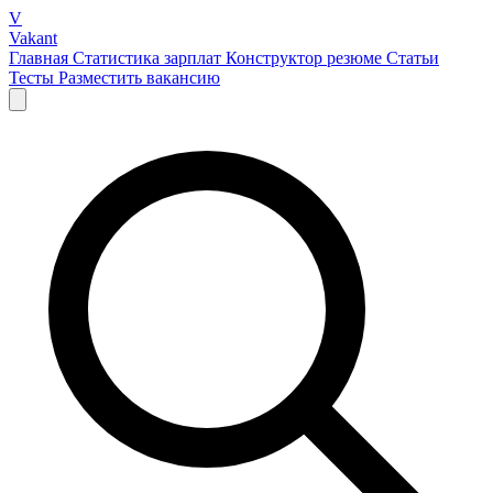
V
Vakant
Главная
Статистика зарплат
Конструктор резюме
Статьи
Тесты
Разместить вакансию