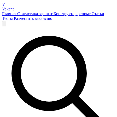
V
Vakant
Главная
Статистика зарплат
Конструктор резюме
Статьи
Тесты
Разместить вакансию