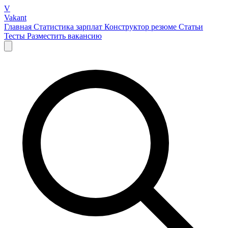
V
Vakant
Главная
Статистика зарплат
Конструктор резюме
Статьи
Тесты
Разместить вакансию