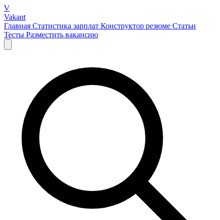
V
Vakant
Главная
Статистика зарплат
Конструктор резюме
Статьи
Тесты
Разместить вакансию