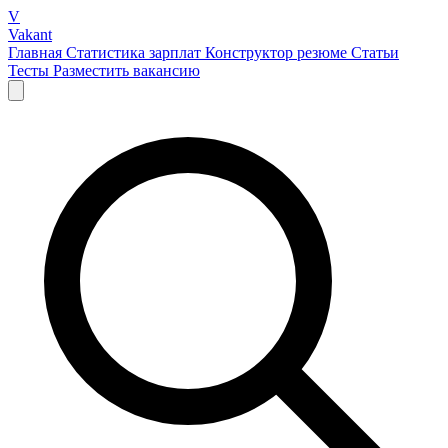
V
Vakant
Главная
Статистика зарплат
Конструктор резюме
Статьи
Тесты
Разместить вакансию