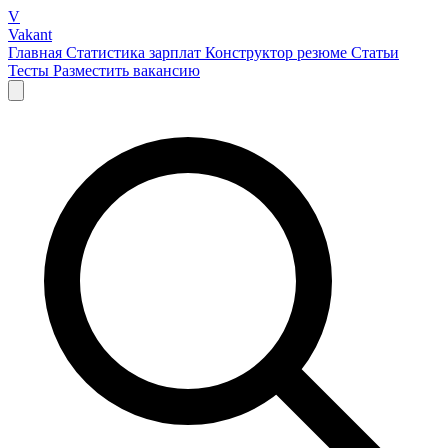
V
Vakant
Главная
Статистика зарплат
Конструктор резюме
Статьи
Тесты
Разместить вакансию