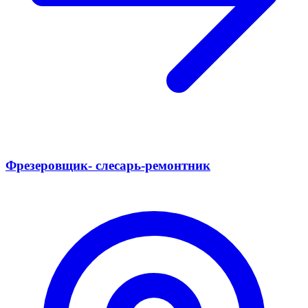
Фрезеровщик- слесарь-ремонтник