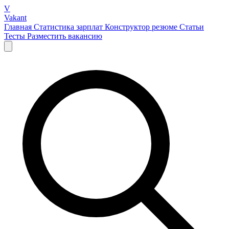
V
Vakant
Главная
Статистика зарплат
Конструктор резюме
Статьи
Тесты
Разместить вакансию