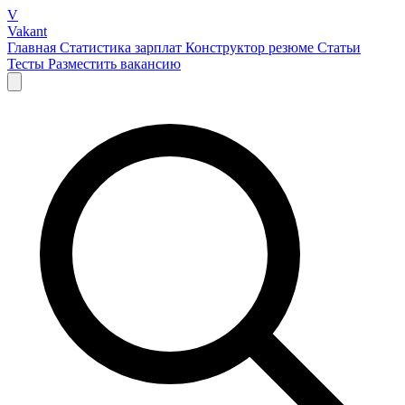
V
Vakant
Главная
Статистика зарплат
Конструктор резюме
Статьи
Тесты
Разместить вакансию