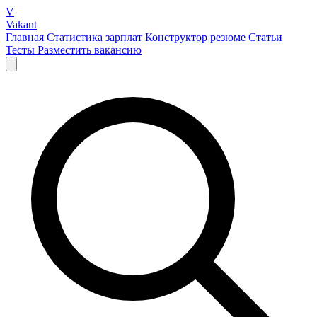
V
Vakant
Главная
Статистика зарплат
Конструктор резюме
Статьи
Тесты
Разместить вакансию