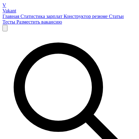
V
Vakant
Главная
Статистика зарплат
Конструктор резюме
Статьи
Тесты
Разместить вакансию