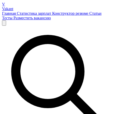
V
Vakant
Главная
Статистика зарплат
Конструктор резюме
Статьи
Тесты
Разместить вакансию