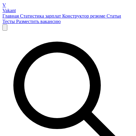
V
Vakant
Главная
Статистика зарплат
Конструктор резюме
Статьи
Тесты
Разместить вакансию