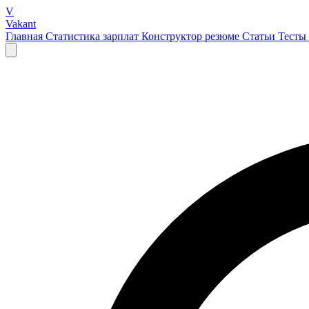
V
Vakant
Главная
Статистика зарплат
Конструктор резюме
Статьи
Тесты