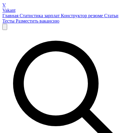
V
Vakant
Главная
Статистика зарплат
Конструктор резюме
Статьи
Тесты
Разместить вакансию