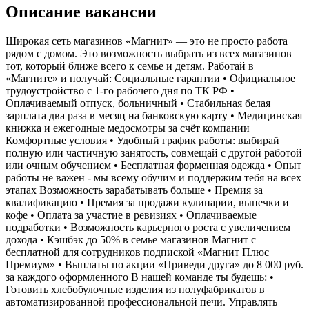
Описание вакансии
Широкая сеть магазинов «Магнит» — это не просто работа
рядом с домом. Это возможность выбрать из всех магазинов
тот, который ближе всего к семье и детям. Работай в
«Магните» и получай: Социальные гарантии • Официальное
трудоустройство с 1-го рабочего дня по ТК РФ •
Оплачиваемый отпуск, больничный • Стабильная белая
зарплата два раза в месяц на банковскую карту • Медицинская
книжка и ежегодные медосмотры за счёт компании
Комфортные условия • Удобный график работы: выбирай
полную или частичную занятость, совмещай с другой работой
или очным обучением • Бесплатная форменная одежда • Опыт
работы не важен - мы всему обучим и поддержим тебя на всех
этапах Возможность зарабатывать больше • Премия за
квалификацию • Премия за продажи кулинарии, выпечки и
кофе • Оплата за участие в ревизиях • Оплачиваемые
подработки • Возможность карьерного роста с увеличением
дохода • Кэшбэк до 50% в семье магазинов Магнит с
бесплатной для сотрудников подпиской «Магнит Плюс
Премиум» • Выплаты по акции «Приведи друга» до 8 000 руб.
за каждого оформленного В нашей команде ты будешь: •
Готовить хлебобулочные изделия из полуфабрикатов в
автоматизированной профессиональной печи. Управлять