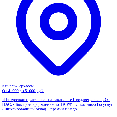
Кинель-Черкассы
От 41000 до 51000 руб.
«Пятерочка» приглашает на вакансию: Продавец-кассир ОТ
НАС: • Быстрое оформление по ТК РФ - с помощью Госуслуг
• Фиксированный оклад + премии и надб...