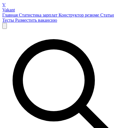
V
Vakant
Главная
Статистика зарплат
Конструктор резюме
Статьи
Тесты
Разместить вакансию