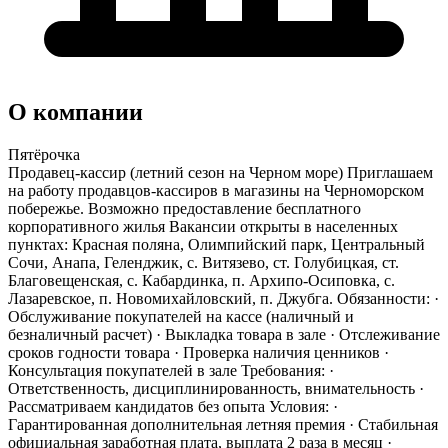
О компании
Пятёрочка
Продавец-кассир (летний сезон на Черном море) Приглашаем
на работу продавцов-кассиров в магазины на Черноморском
побережье. Возможно предоставление бесплатного
корпоративного жилья Вакансии открыты в населенных
пунктах: Красная поляна, Олимпийский парк, Центральный
Сочи, Анапа, Геленджик, с. Витязево, ст. Голубицкая, ст.
Благовещенская, с. Кабардинка, п. Архипо-Осиповка, с.
Лазаревское, п. Новомихайловский, п. Джубга. Обязанности: ·
Обслуживание покупателей на кассе (наличный и
безналичный расчет) · Выкладка товара в зале · Отслеживание
сроков годности товара · Проверка наличия ценников ·
Консультация покупателей в зале Требования: ·
Ответственность, дисциплинированность, внимательность ·
Рассматриваем кандидатов без опыта Условия: ·
Гарантированная дополнительная летняя премия · Стабильная
официальная заработная плата, выплата 2 раза в месяц ·