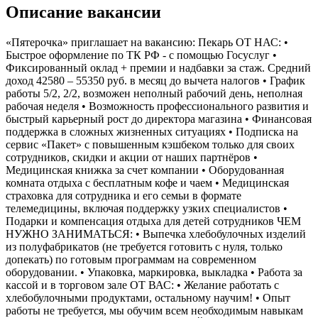
Описание вакансии
«Пятерочка» приглашает на вакансию: Пекарь ОТ НАС: •
Быстрое оформление по ТК РФ - с помощью Госуслуг •
Фиксированный оклад + премии и надбавки за стаж. Средний
доход 42580 – 55350 руб. в месяц до вычета налогов • График
работы 5/2, 2/2, возможен неполный рабочий день, неполная
рабочая неделя • Возможность профессионального развития и
быстрый карьерный рост до директора магазина • Финансовая
поддержка в сложных жизненных ситуациях • Подписка на
сервис «Пакет» с повышенным кэшбеком только для своих
сотрудников, скидки и акции от наших партнёров •
Медицинская книжка за счет компании • Оборудованная
комната отдыха с бесплатным кофе и чаем • Медицинская
страховка для сотрудника и его семьи в формате
телемедицины, включая поддержку узких специалистов •
Подарки и компенсация отдыха для детей сотрудников ЧЕМ
НУЖНО ЗАНИМАТЬСЯ: • Выпечка хлебобулочных изделий
из полуфабрикатов (не требуется готовить с нуля, только
допекать) по готовым программам на современном
оборудовании. • Упаковка, маркировка, выкладка • Работа за
кассой и в торговом зале ОТ ВАС: • Желание работать с
хлебобулочными продуктами, остальному научим! • Опыт
работы не требуется, мы обучим всем необходимым навыкам