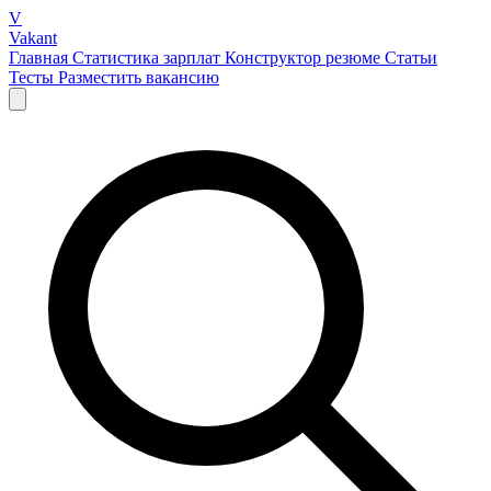
V
Vakant
Главная
Статистика зарплат
Конструктор резюме
Статьи
Тесты
Разместить вакансию