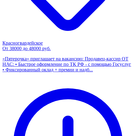
Красногвардейское
От 38000 до 48000 руб.
«Пятерочка» приглашает на вакансию: Продавец-кассир ОТ
НАС: • Быстрое оформление по ТК РФ - с помощью Госуслуг
• Фиксированный оклад + премии и надб...