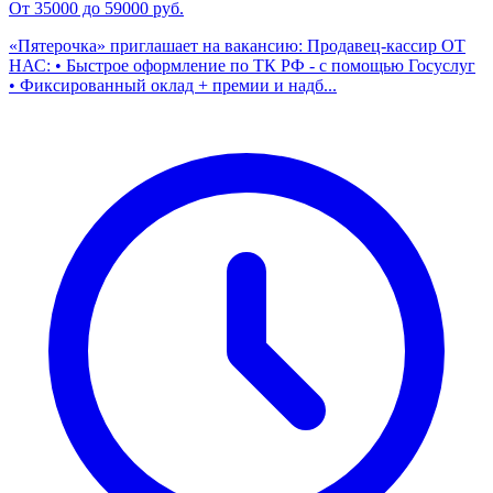
От 35000 до 59000 руб.
«Пятерочка» приглашает на вакансию: Продавец-кассир ОТ
НАС: • Быстрое оформление по ТК РФ - с помощью Госуслуг
• Фиксированный оклад + премии и надб...