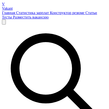
V
Vakant
Главная
Статистика зарплат
Конструктор резюме
Статьи
Тесты
Разместить вакансию