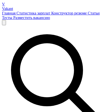
V
Vakant
Главная
Статистика зарплат
Конструктор резюме
Статьи
Тесты
Разместить вакансию