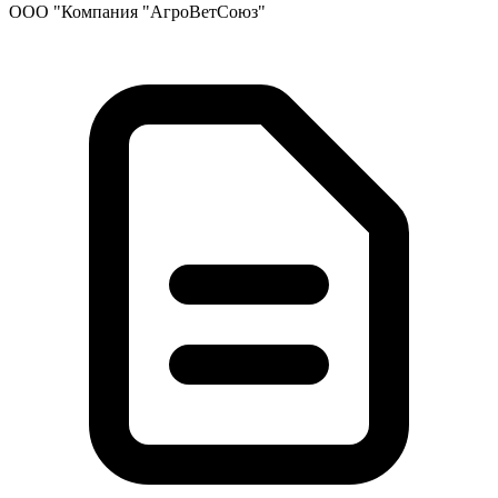
ООО "Компания "АгроВетСоюз"