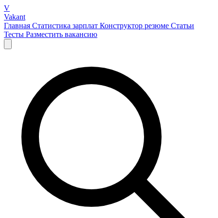
V
Vakant
Главная
Статистика зарплат
Конструктор резюме
Статьи
Тесты
Разместить вакансию