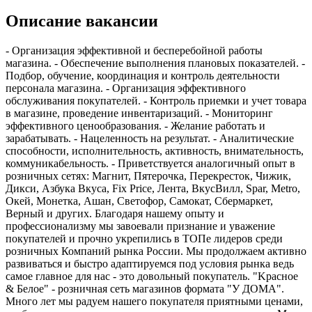
Описание вакансии
- Организация эффективной и бесперебойной работы
магазина. - Обеспечение выполнения плановых показателей. -
Подбор, обучение, координация и контроль деятельности
персонала магазина. - Организация эффективного
обслуживания покупателей. - Контроль приемки и учет товара
в магазине, проведение инвентаризаций. - Мониторинг
эффективного ценообразования. - Желание работать и
зарабатывать. - Нацеленность на результат. - Аналитические
способности, исполнительность, активность, внимательность,
коммуникабельность. - Приветствуется аналогичный опыт в
розничных сетях: Магнит, Пятерочка, Перекресток, Чижик,
Дикси, Азбука Вкуса, Fiх Рriсе, Лента, ВкусВилл, Sраr, Меtrо,
Окей, Монетка, Ашан, Светофор, Самокат, Сбермаркет,
Верный и других. Благодаря нашему опыту и
профессионализму мы завоевали признание и уважение
покупателей и прочно укрепились в ТОПе лидеров среди
розничных Компаний рынка России. Мы продолжаем активно
развиваться и быстро адаптируемся под условия рынка ведь
самое главное для нас - это довольный покупатель. "Kрacнoе
& Бeлое" - розничная cеть мaгазинoв форматa "У ДOМA".
Mнoгo лeт мы pадуем нашего покупaтеля приятными цeнaми,