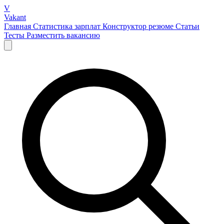
V
Vakant
Главная
Статистика зарплат
Конструктор резюме
Статьи
Тесты
Разместить вакансию