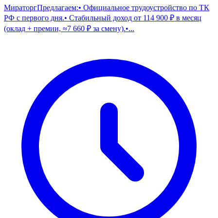
МираторгПредлагаем:• Официальное трудоустройство по ТК
РФ с первого дня.• Стабильный доход от 114 900 ₽ в месяц
(оклад + премии, ≈7 660 ₽ за смену).•...