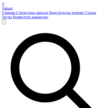
V
Vakant
Главная
Статистика зарплат
Конструктор резюме
Статьи
Тесты
Разместить вакансию