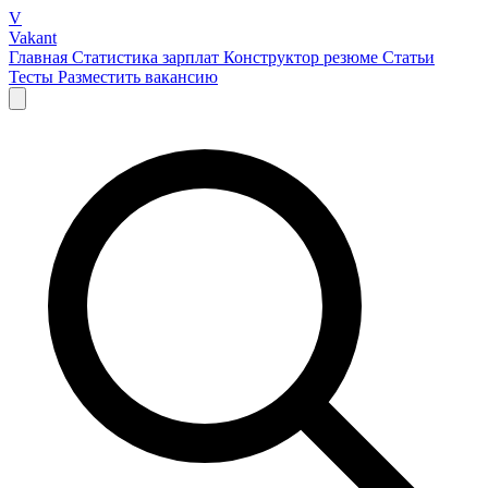
V
Vakant
Главная
Статистика зарплат
Конструктор резюме
Статьи
Тесты
Разместить вакансию