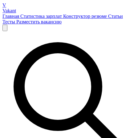
V
Vakant
Главная
Статистика зарплат
Конструктор резюме
Статьи
Тесты
Разместить вакансию