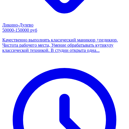
Ликино-Дулево
50000-150000 руб
Качественно выполнять класический маникюр +педикюр.
Чистота рабочего места, Умение обрабатывать кутикулу
классической техникой. В студии открыта одна...