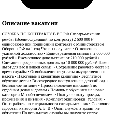
Описание вакансии
СЛУЖБА ПО КОНТРАКТУ В BС PФ Слесарь-механик
рембат (Военнослужащий по контракту) 2 600 000 ₽
единоразово при подписании контракта c Министерством
Обороны РФ на 1 год Что вы получите: • Отношение с
указанной должностью • Единовременная выплата: 2 600 000
рублей • Ежемесячное довольствие: от 210 000 рублей •
Списание просроченных долгов: до 10 000 000 рублей Пакет
льгот для вас и вашей семьи: • Сохранение рабочего места на
время службы • Освобождение от уплаты имущественного
налога • Налоговые и кредитные каникулы • Бесплатное
обучение детей • Внеочередное поступление в детский сад +
бесплатное питание • Приостановление взысканий по
судебным делам и долгам • Помощь с обучением на новые
категории Мы обеспечиваем: • Полную оплату проезда,
проживания и питания • Комплект экипировки ️ Условия: •
Опыт работы по специальности слесарь-механик • Состояние
здоровья: категории А, Б, В • Опыт службы в армии: не
обязателен По результатам службы вы получите статус