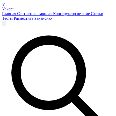
V
Vakant
Главная
Статистика зарплат
Конструктор резюме
Статьи
Тесты
Разместить вакансию