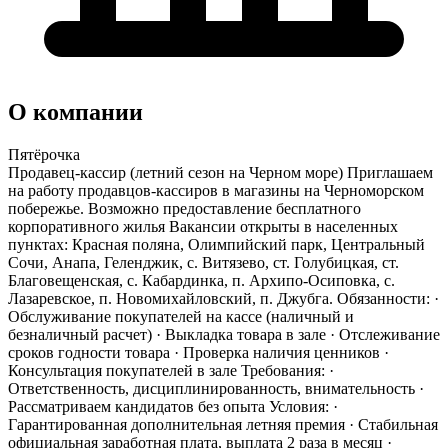
О компании
Пятёрочка
Продавец-кассир (летний сезон на Черном море) Приглашаем
на работу продавцов-кассиров в магазины на Черноморском
побережье. Возможно предоставление бесплатного
корпоративного жилья Вакансии открыты в населенных
пунктах: Красная поляна, Олимпийский парк, Центральный
Сочи, Анапа, Геленджик, с. Витязево, ст. Голубицкая, ст.
Благовещенская, с. Кабардинка, п. Архипо-Осиповка, с.
Лазаревское, п. Новомихайловский, п. Джубга. Обязанности: ·
Обслуживание покупателей на кассе (наличный и
безналичный расчет) · Выкладка товара в зале · Отслеживание
сроков годности товара · Проверка наличия ценников ·
Консультация покупателей в зале Требования: ·
Ответственность, дисциплинированность, внимательность ·
Рассматриваем кандидатов без опыта Условия: ·
Гарантированная дополнительная летняя премия · Стабильная
официальная заработная плата, выплата 2 раза в месяц ·