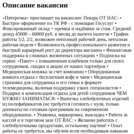
Описание вакансии
«Пятерочка» приглашает на вакансию: Пекарь ОТ НАС: •
Быстрое оформление по ТК РФ - с помощью Госуслуг •
Фиксированный оклад + премии и надбавки за стаж. Средний
доход 45000 – 60000 руб. в месяц до вычета налогов • График
работы 5/2, 2/2, возможен неполный рабочий день, неполная
рабочая неделя • Возможность профессионального развития и
быстрый карьерный рост до директора магазина • Финансовая
поддержка в сложных жизненных ситуациях • Подписка на
сервис «Пакет» с повышенным кэшбеком только для своих
сотрудников, скидки и акции от наших партнёров •
Медицинская книжка за счет компании • Оборудованная
комната отдыха с бесплатным кофе и чаем • Медицинская
страховка для сотрудника и его семьи в формате
телемедицины, включая поддержку узких специалистов •
Подарки и компенсация отдыха для детей сотрудников ЧЕМ
НУЖНО ЗАНИМАТЬСЯ: • Выпечка хлебобулочных изделий
из полуфабрикатов (не требуется готовить с нуля, только
допекать) по готовым программам на современном
оборудовании. • Упаковка, маркировка, выкладка • Работа за
кассой и в торговом зале ОТ ВАС: • Желание работать с
хлебобулочными продуктами, остальному научим! • Опыт
работы не требуется, мы обучим всем необходимым навыкам