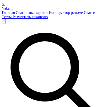
V
Vakant
Главная
Статистика зарплат
Конструктор резюме
Статьи
Тесты
Разместить вакансию