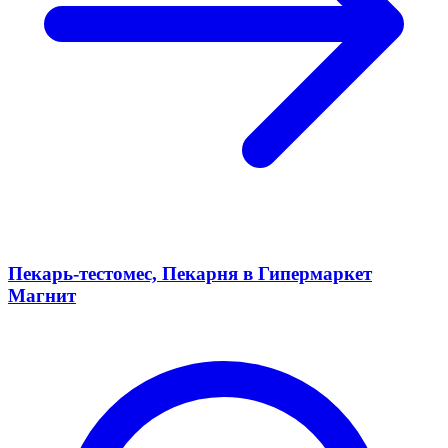
Пекарь-тестомес, Пекарня в Гипермаркет
Магнит