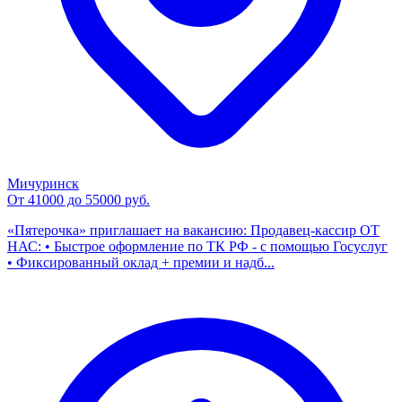
Мичуринск
От 41000 до 55000 руб.
«Пятерочка» приглашает на вакансию: Продавец-кассир ОТ
НАС: • Быстрое оформление по ТК РФ - с помощью Госуслуг
• Фиксированный оклад + премии и надб...