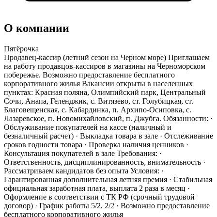
О компании
Пятёрочка
Продавец-кассир (летний сезон на Черном море) Приглашаем
на работу продавцов-кассиров в магазины на Черноморском
побережье. Возможно предоставление бесплатного
корпоративного жилья Вакансии открыты в населенных
пунктах: Красная поляна, Олимпийский парк, Центральный
Сочи, Анапа, Геленджик, с. Витязево, ст. Голубицкая, ст.
Благовещенская, с. Кабардинка, п. Архипо-Осиповка, с.
Лазаревское, п. Новомихайловский, п. Джубга. Обязанности: ·
Обслуживание покупателей на кассе (наличный и
безналичный расчет) · Выкладка товара в зале · Отслеживание
сроков годности товара · Проверка наличия ценников ·
Консультация покупателей в зале Требования: ·
Ответственность, дисциплинированность, внимательность ·
Рассматриваем кандидатов без опыта Условия: ·
Гарантированная дополнительная летняя премия · Стабильная
официальная заработная плата, выплата 2 раза в месяц ·
Оформление в соответствии с ТК РФ (срочный трудовой
договор) · График работы 5/2, 2/2 · Возможно предоставление
бесплатного корпоративного жилья