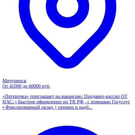
Мичуринск
От 41000 до 60000 руб.
«Пятерочка» приглашает на вакансию: Продавец-кассир ОТ
НАС: • Быстрое оформление по ТК РФ - с помощью Госуслуг
• Фиксированный оклад + премии и надб...