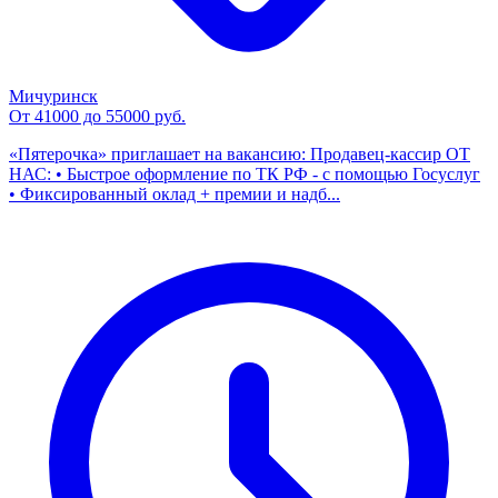
Мичуринск
От 41000 до 55000 руб.
«Пятерочка» приглашает на вакансию: Продавец-кассир ОТ
НАС: • Быстрое оформление по ТК РФ - с помощью Госуслуг
• Фиксированный оклад + премии и надб...