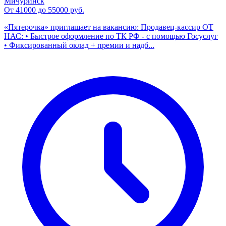
Мичуринск
От 41000 до 55000 руб.
«Пятерочка» приглашает на вакансию: Продавец-кассир ОТ
НАС: • Быстрое оформление по ТК РФ - с помощью Госуслуг
• Фиксированный оклад + премии и надб...