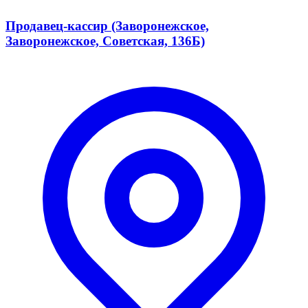
Продавец-кассир (Заворонежское,
Заворонежское, Советская, 136Б)