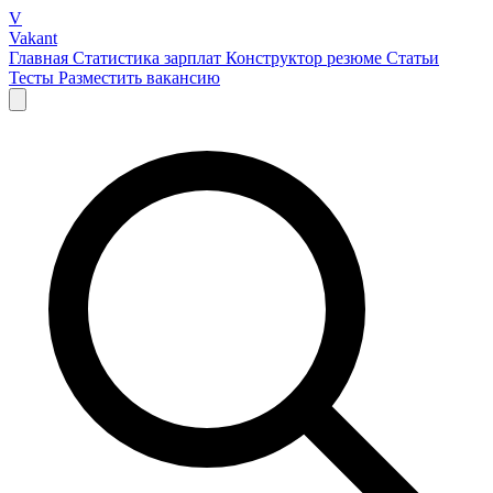
V
Vakant
Главная
Статистика зарплат
Конструктор резюме
Статьи
Тесты
Разместить вакансию