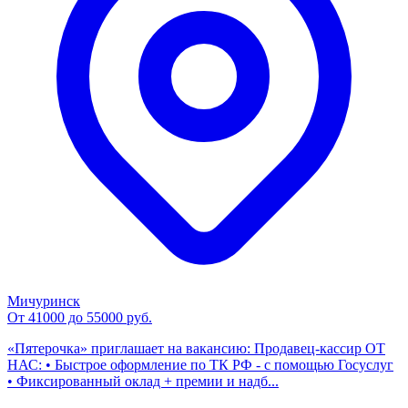
Мичуринск
От 41000 до 55000 руб.
«Пятерочка» приглашает на вакансию: Продавец-кассир ОТ
НАС: • Быстрое оформление по ТК РФ - с помощью Госуслуг
• Фиксированный оклад + премии и надб...