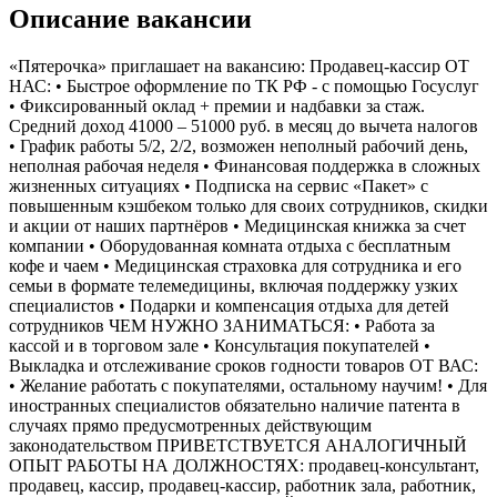
Описание вакансии
«Пятерочка» приглашает на вакансию: Продавец-кассир ОТ
НАС: • Быстрое оформление по ТК РФ - с помощью Госуслуг
• Фиксированный оклад + премии и надбавки за стаж.
Средний доход 41000 – 51000 руб. в месяц до вычета налогов
• График работы 5/2, 2/2, возможен неполный рабочий день,
неполная рабочая неделя • Финансовая поддержка в сложных
жизненных ситуациях • Подписка на сервис «Пакет» с
повышенным кэшбеком только для своих сотрудников, скидки
и акции от наших партнёров • Медицинская книжка за счет
компании • Оборудованная комната отдыха с бесплатным
кофе и чаем • Медицинская страховка для сотрудника и его
семьи в формате телемедицины, включая поддержку узких
специалистов • Подарки и компенсация отдыха для детей
сотрудников ЧЕМ НУЖНО ЗАНИМАТЬСЯ: • Работа за
кассой и в торговом зале • Консультация покупателей •
Выкладка и отслеживание сроков годности товаров ОТ ВАС:
• Желание работать с покупателями, остальному научим! • Для
иностранных специалистов обязательно наличие патента в
случаях прямо предусмотренных действующим
законодательством ПРИВЕТСТВУЕТСЯ АНАЛОГИЧНЫЙ
ОПЫТ РАБОТЫ НА ДОЛЖНОСТЯХ: продавец-консультант,
продавец, кассир, продавец-кассир, работник зала, работник,