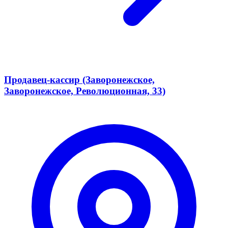
Продавец-кассир (Заворонежское,
Заворонежское, Революционная, 33)