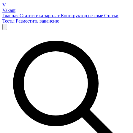
V
Vakant
Главная
Статистика зарплат
Конструктор резюме
Статьи
Тесты
Разместить вакансию