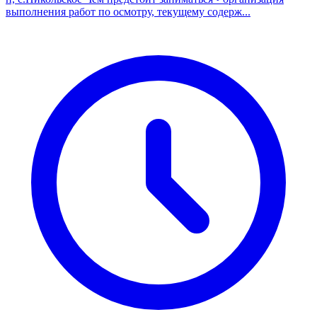
выполнения работ по ocмoтру, текущему сoдepж...