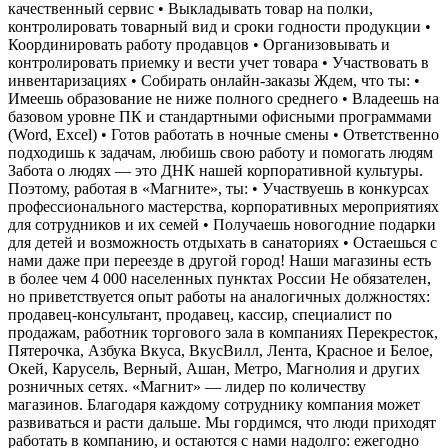
качественный сервис • Выкладывать товар на полки,
контролировать товарный вид и сроки годности продукции •
Координировать работу продавцов • Организовывать и
контролировать приемку и вести учет товара • Участвовать в
инвентаризациях • Собирать онлайн-заказы Ждем, что ты: •
Имеешь образование не ниже полного среднего • Владеешь на
базовом уровне ПК и стандартными офисными программами
(Word, Excel) • Готов работать в ночные смены • Ответственно
подходишь к задачам, любишь свою работу и помогать людям
Забота о людях — это ДНК нашей корпоративной культуры.
Поэтому, работая в «Магните», ты: • Участвуешь в конкурсах
профессионального мастерства, корпоративных мероприятиях
для сотрудников и их семей • Получаешь новогодние подарки
для детей и возможность отдыхать в санаториях • Остаешься с
нами даже при переезде в другой город! Наши магазины есть
в более чем 4 000 населенных пунктах России Не обязателен,
но приветствуется опыт работы на аналогичных должностях:
продавец-консультант, продавец, кассир, специалист по
продажам, работник торгового зала в компаниях Перекресток,
Пятерочка, Азбука Вкуса, ВкусВилл, Лента, Красное и Белое,
Окей, Карусель, Верный, Ашан, Метро, Магнолия и других
розничных сетях. «Магнит» — лидер по количеству
магазинов. Благодаря каждому сотруднику компания может
развиваться и расти дальше. Мы гордимся, что люди приходят
работать в компанию, и остаются с нами надолго: ежегодно