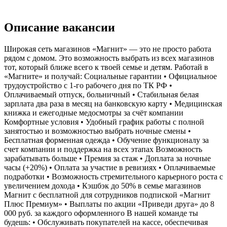
Описание вакансии
Широкая сеть магазинов «Магнит» — это не просто работа
рядом с домом. Это возможность выбрать из всех магазинов
тот, который ближе всего к твоей семье и детям. Работай в
«Магните» и получай: Социальные гарантии • Официальное
трудоустройство с 1-го рабочего дня по ТК РФ •
Оплачиваемый отпуск, больничный • Стабильная белая
зарплата два раза в месяц на банковскую карту • Медицинская
книжка и ежегодные медосмотры за счёт компании
Комфортные условия • Удобный график работы с полной
занятостью и возможностью выбрать ночные смены •
Бесплатная форменная одежда • Обучение функционалу за
счет компании и поддержка на всех этапах Возможность
зарабатывать больше • Премия за стаж • Доплата за ночные
часы (+20%) • Оплата за участие в ревизиях • Оплачиваемые
подработки • Возможность стремительного карьерного роста с
увеличением дохода • Кэшбэк до 50% в семье магазинов
Магнит с бесплатной для сотрудников подпиской «Магнит
Плюс Премиум» • Выплаты по акции «Приведи друга» до 8
000 руб. за каждого оформленного В нашей команде ты
будешь: • Обслуживать покупателей на кассе, обеспечивая