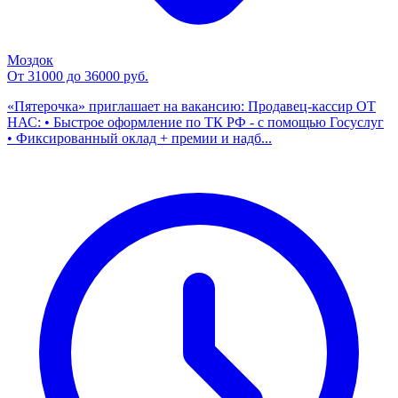
Моздок
От 31000 до 36000 руб.
«Пятерочка» приглашает на вакансию: Продавец-кассир ОТ
НАС: • Быстрое оформление по ТК РФ - с помощью Госуслуг
• Фиксированный оклад + премии и надб...