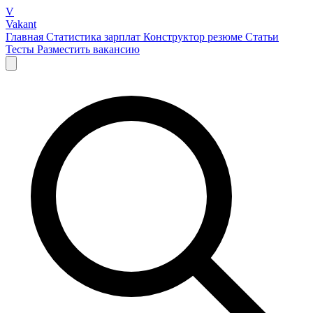
V
Vakant
Главная
Статистика зарплат
Конструктор резюме
Статьи
Тесты
Разместить вакансию