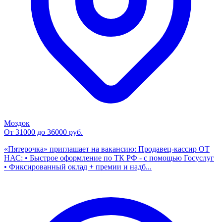
Моздок
От 31000 до 36000 руб.
«Пятерочка» приглашает на вакансию: Продавец-кассир ОТ
НАС: • Быстрое оформление по ТК РФ - с помощью Госуслуг
• Фиксированный оклад + премии и надб...