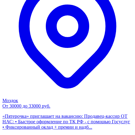
Моздок
От 30000 до 33000 руб.
«Пятерочка» приглашает на вакансию: Продавец-кассир ОТ
НАС: • Быстрое оформление по ТК РФ - с помощью Госуслуг
• Фиксированный оклад + премии и надб...