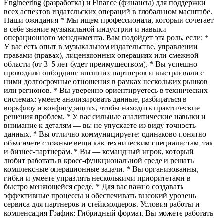
Engineering (разработка) и Finance (финансы) для поддержки
всех аспектов издательских операций в глобальном масштабе.
Наши ожидания * Мы ищем профессионала, который сочетает
в себе знание музыкальной индустрии и навыки
операционного менеджмента. Вам подойдет эта роль, если: *
У вас есть опыт в музыкальном издательстве, управлении
правами (правах), лицензионных операциях или смежной
области (от 3–5 лет будет преимуществом). * Вы успешно
проводили онбординг внешних партнеров и выстраивали с
ними долгосрочные отношения в рамках нескольких рынков
или регионов. * Вы уверенно ориентируетесь в технических
системах: умеете анализировать данные, разбираться в
воркфлоу и конфигурациях, чтобы находить практические
решения проблем. * У вас сильные аналитические навыки и
внимание к деталям — вы не упускаете из виду точность
данных. * Вы отлично коммуницируете: одинаково понятно
объясняете сложные вещи как техническим специалистам, так
и бизнес-партнерам. * Вы — командный игрок, который
любит работать в кросс-функциональной среде и решать
комплексные операционные задачи. * Вы организованны,
гибки и умеете управлять несколькими приоритетами в
быстро меняющейся среде. * Для вас важно создавать
эффективные процессы и обеспечивать высокий уровень
сервиса для партнеров и стейкхолдеров. Условия работы и
компенсация График: Гибридный формат. Вы можете работать