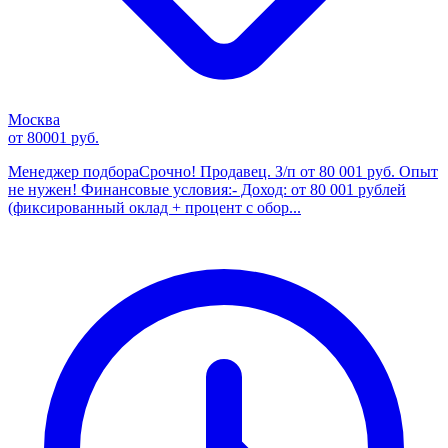
Москва
от 80001 руб.
Менеджер подбораСрочно! Продавец. З/п от 80 001 руб. Опыт
не нужен! Финансовые условия:- Доход: от 80 001 рублей
(фиксированный оклад + процент с обор...