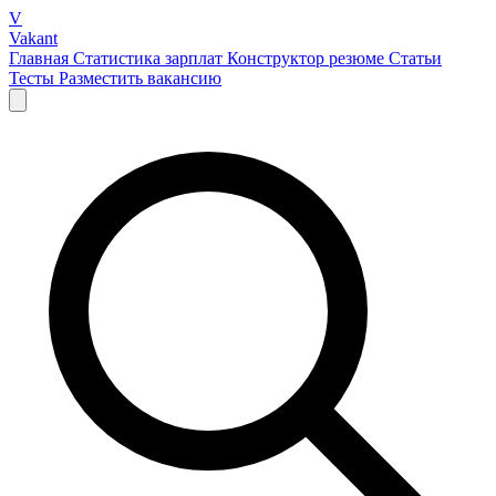
V
Vakant
Главная
Статистика зарплат
Конструктор резюме
Статьи
Тесты
Разместить вакансию