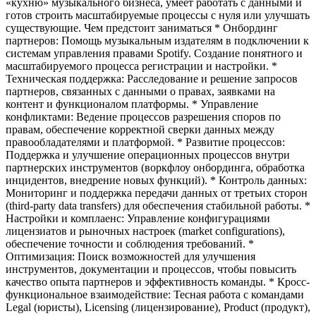
«кухню» музыкального бизнеса, умеет работать с данными и
готов строить масштабируемые процессы с нуля или улучшать
существующие. Чем предстоит заниматься * Онбординг
партнеров: Помощь музыкальным издателям в подключении к
системам управления правами Spotify. Создание понятного и
масштабируемого процесса регистрации и настройки. *
Техническая поддержка: Расследование и решение запросов
партнеров, связанных с данными о правах, заявками на
контент и функционалом платформы. * Управление
конфликтами: Ведение процессов разрешения споров по
правам, обеспечение корректной сверки данных между
правообладателями и платформой. * Развитие процессов:
Поддержка и улучшение операционных процессов внутри
партнерских инструментов (воркфлоу онбординга, обработка
инцидентов, внедрение новых функций). * Контроль данных:
Мониторинг и поддержка передачи данных от третьих сторон
(third-party data transfers) для обеспечения стабильной работы. *
Настройки и комплаенс: Управление конфигурациями
лицензиатов и рыночных настроек (market configurations),
обеспечение точности и соблюдения требований. *
Оптимизация: Поиск возможностей для улучшения
инструментов, документации и процессов, чтобы повысить
качество опыта партнеров и эффективность команды. * Кросс-
функциональное взаимодействие: Тесная работа с командами
Legal (юристы), Licensing (лицензирование), Product (продукт),