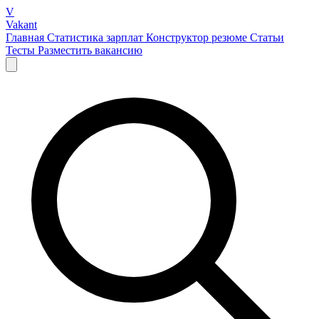
V
Vakant
Главная
Статистика зарплат
Конструктор резюме
Статьи
Тесты
Разместить вакансию