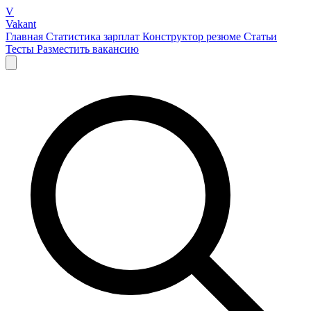
V
Vakant
Главная
Статистика зарплат
Конструктор резюме
Статьи
Тесты
Разместить вакансию