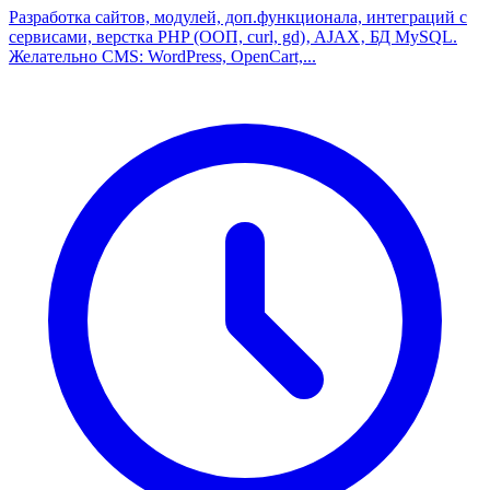
Разработка сайтов, модулей, доп.функционала, интеграций с
сервисами, верстка PHP (ООП, curl, gd)‚ AJAX‚ БД MySQL.
Желательно CMS: WordPress, OpenCart,...