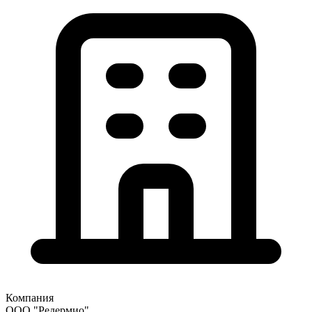
Компания
ООО "Редермио"