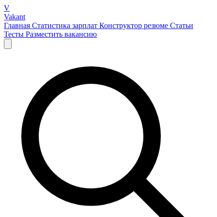
V
Vakant
Главная
Статистика зарплат
Конструктор резюме
Статьи
Тесты
Разместить вакансию