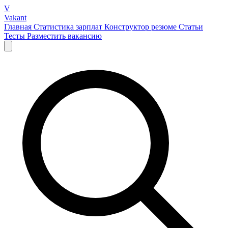
V
Vakant
Главная
Статистика зарплат
Конструктор резюме
Статьи
Тесты
Разместить вакансию