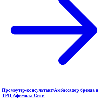
Промоутер-консультант/Амбассадор бренда в
ТРЦ Афимолл Сити